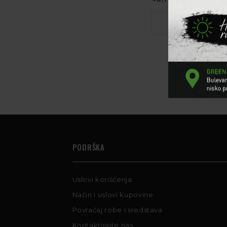
PODRŠKA
Uslovi korišćenja
Način i uslovi kupovine
Povraćaj robe i sredstava
Kontaktirajte nas