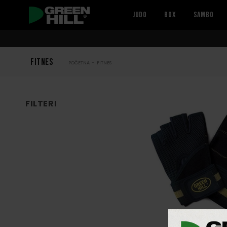
Pređi na
JUDO
BOX
SAMBO
sadržaj
KATEGORIJA:
FITNES
POČETNA
-
FITNES
FILTERI