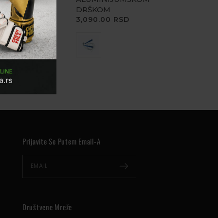
SD
DRŠKOM
CENA
3,090.00 RSD
Prijavite Se Putem Email-A
EMAIL
Društvene Mreže