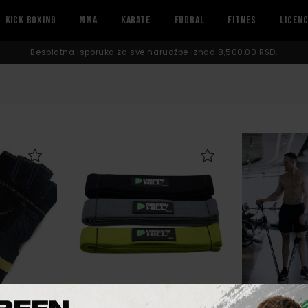
KICK BOXING
MMA
KARATE
FUDBAL
FITNES
LICEN
Besplatna isporuka za sve narudžbe iznad 8,500.00 RSD.